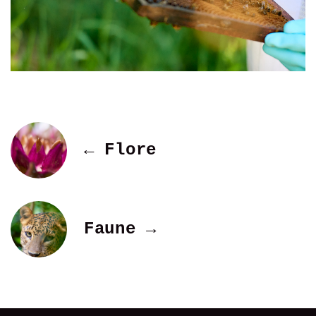
← Flore
Faune →