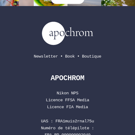
Newsletter
•
Book
•
Boutique
APOCHROM
Nikon NPS
Licence
FFSA
Media
Licence
FIA
Media
UAS : FRA1muis2rnal75u
Numéro de télépilote :
FRA-RP-000000002049